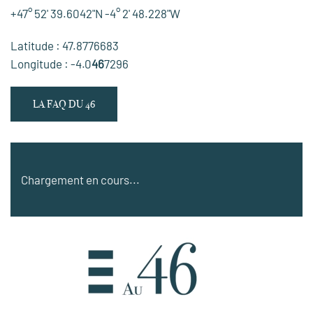
+47° 52' 39.6042"N -4° 2' 48.228"W
Latitude : 47.8776683
Longitude : -4.0
46
7296
LA FAQ DU 46
Chargement en cours...