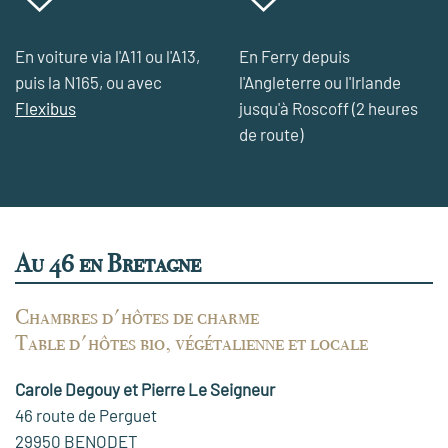
En voiture via l'A11 ou l'A13,
En Ferry depuis
puis la N165, ou avec
l'Angleterre ou l'Irlande
Flexibus
jusqu'à Roscoff (2 heures
de route)
Au 46 en Bretagne
Chambres d'hôtes de charme
Table d'hôtes bio, végétalienne et locale
Carole Degouy et Pierre Le Seigneur
46 route de Perguet
29950 BENODET