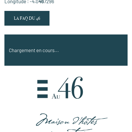
Longitude : -4.0
46
7296
LA FAQ DU 46
Chargement en cours...
Maison d'hôtes