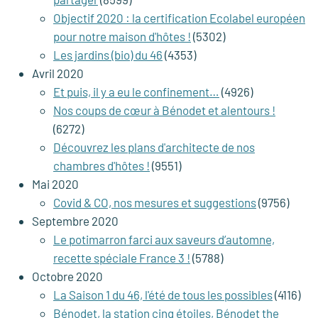
Objectif 2020 : la certification Ecolabel européen
pour notre maison d'hôtes !
(5302)
Les jardins (bio) du 46
(4353)
Avril 2020
Et puis, il y a eu le confinement…
(4926)
Nos coups de cœur à Bénodet et alentours !
(6272)
Découvrez les plans d'architecte de nos
chambres d'hôtes !
(9551)
Mai 2020
Covid & CO, nos mesures et suggestions
(9756)
Septembre 2020
Le potimarron farci aux saveurs d’automne,
recette spéciale France 3 !
(5788)
Octobre 2020
La Saison 1 du 46, l'été de tous les possibles
(4116)
Bénodet, la station cinq étoiles, Bénodet the