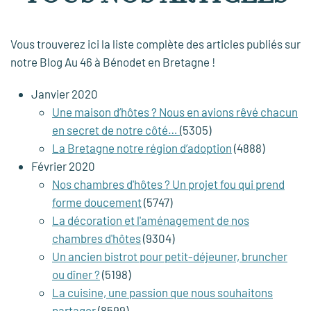
Vous trouverez ici la liste complète des articles publiés sur
notre Blog Au 46 à Bénodet en Bretagne !
Janvier 2020
Une maison d’hôtes ? Nous en avions rêvé chacun
en secret de notre côté…
(5305)
La Bretagne notre région d’adoption
(4888)
Février 2020
Nos chambres d'hôtes ? Un projet fou qui prend
forme doucement
(5747)
La décoration et l'aménagement de nos
chambres d'hôtes
(9304)
Un ancien bistrot pour petit-déjeuner, bruncher
ou dîner ?
(5198)
La cuisine, une passion que nous souhaitons
partager
(8599)