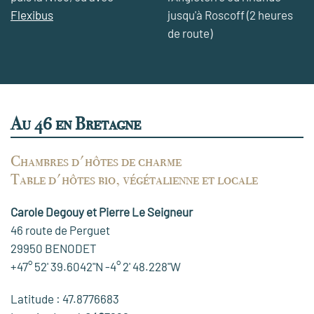
Flexibus
jusqu'à Roscoff (2 heures
de route)
Au 46 en Bretagne
Chambres d'hôtes de charme
Table d'hôtes bio, végétalienne et locale
Carole Degouy et Pierre Le Seigneur
46 route de Perguet
29950 BENODET
+47° 52' 39.6042"N -4° 2' 48.228"W
Latitude : 47.8776683